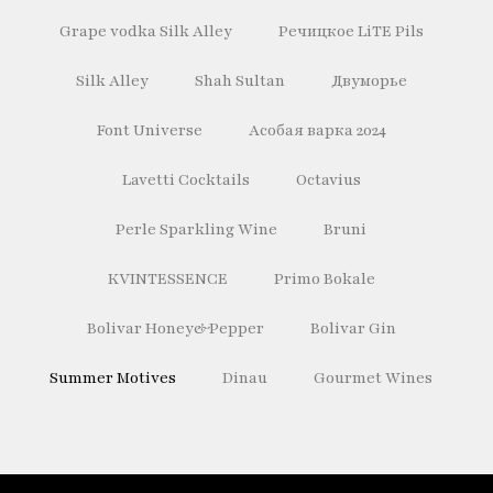
Grape vodka Silk Alley
Речицкое LiTE Pils
Silk Alley
Shah Sultan
Двуморье
Font Universe
Асобая варка 2024
Lavetti Cocktails
Octavius
Perle Sparkling Wine
Bruni
KVINTESSENCE
Primo Bokale
Bolivar Honey&Pepper
Bolivar Gin
Summer Motives
Dinau
Gourmet Wines