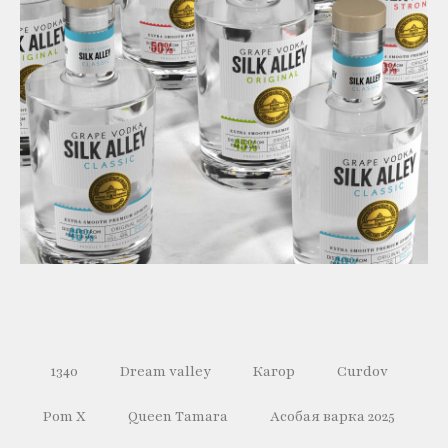
1340
Dream valley
Кагор
Curdov
Pom X
Queen Tamara
Асобая варка 2025