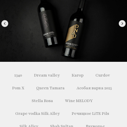
1340
Dream valley
Кагор
Curdov
Pom X
Queen Tamara
Асобая варка 2025
Stella Rosa
Wine MELODY
Grape vodka Silk Alley
Речицкое LiTE Pils
Silk Alley
Shah Sultan
Двуморье