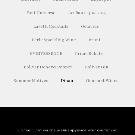
Font Universe
Асобая варка 2024
Lavetti Cocktails
Octavius
Perle Sparkling Wine
Bruni
KVINTESSENCE
Primo Bokale
Bolivar Honey&Pepper
Bolivar Gin
Summer Motives
Dinau
Gourmet Wines
Более 15 лет мы специализируемся исключительно